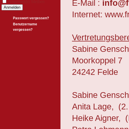
E-Mail :
info@f
Angemeldet bleiben
Anmelden
Internet: www.f
Passwort vergessen?
Benutzername
vergessen?
Vertretungsber
Sabine Gensch
Moorkoppel 7
24242 Felde
Sabine Gensche
Anita Lage, (2.
Heike Aigner, 